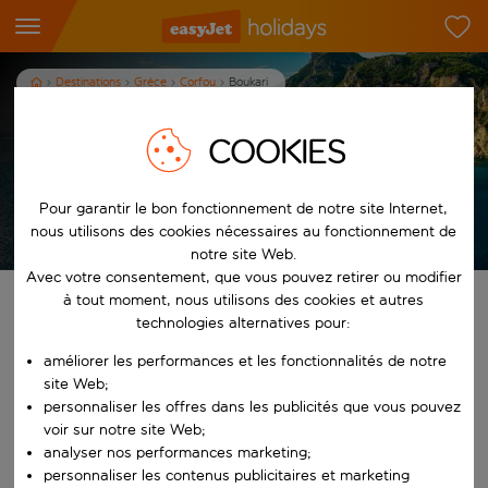
Destinations
Grèce
Corfou
Boukari
Vacances à Boukari
COOKIES
7
nuits
dès
/pers.
Pour garantir le bon fonctionnement de notre site Internet,
Afficher les vacances
nous utilisons des cookies nécessaires au fonctionnement de
Les conditions générales s’appliquent
notre site Web.
Avec votre consentement, que vous pouvez retirer ou modifier
à tout moment, nous utilisons des cookies et autres
Trouvez votre séjour de rêve
technologies alternatives pour:
À partir de
améliorer les performances et les fonctionnalités de notre
site Web;
personnaliser les offres dans les publicités que vous pouvez
Commencez à taper pour la saisie automatique. Lorsque les résultats 
voir sur notre site Web;
Vers
analyser nos performances marketing;
personnaliser les contenus publicitaires et marketing