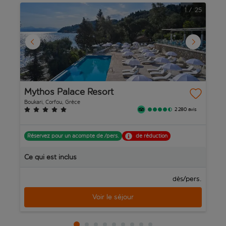
1
/
25
Mythos Palace Resort
B
Boukari, Corfou, Grèce
Li
2 280 avis
Réservez pour un acompte de /pers.
de réduction
R
Ce qui est inclus
C
/pers.
dès
Voir le séjour