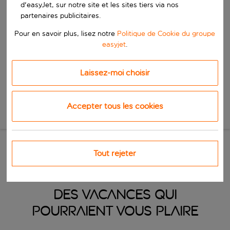
Commencez à taper pour la saisie automatique. Lorsque les résultats 
d'easyJet, sur notre site et les sites tiers via nos
Quand
partenaires publicitaires.
Choisissez vos dates
Pour en savoir plus, lisez notre
Politique de Cookie du groupe
Choisissez une date de départ et une date de retour.
Qui
easyjet
.
Laissez-moi choisir
Rechercher
Accepter tous les cookies
Nouvelle recherche
Tout rejeter
Des vacances qui
pourraient vous plaire