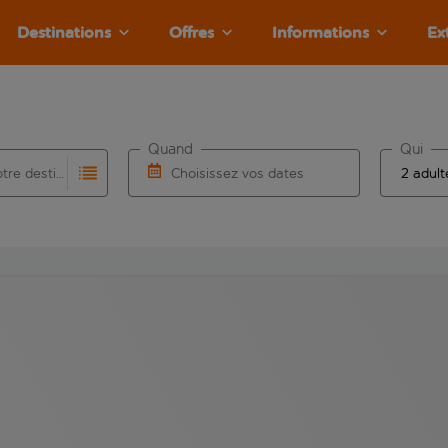
Destinations
Offres
Informations
Ex
Quand
Qui
Choisissez votre destination
Choisissez vos dates
e les résultats de saisie automatique sont disponibles pour l’a
 pour la saisie automatique. Lorsque les résultats de la saisie
Choisissez une date de départ et une date d