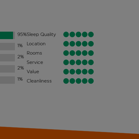
95
%
Sleep Quality
Location
1
%
Rooms
2
%
Service
2
%
Value
1
%
Cleanliness