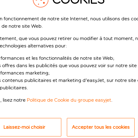
on fonctionnement de notre site Internet, nous utilisons des c
 de notre site Web.
ement, que vous pouvez retirer ou modifier à tout moment, no
technologies alternatives pour:
rformances et les fonctionnalités de notre site Web;
s offres dans les publicités que vous pouvez voir sur notre sit
 sur une plage de C
rformances marketing;
 contenus publicitaires et marketing d'easyJet, sur notre site et
ublicitaires.
cet établissement réservé aux adultes et enfants à partir de s
otre dos. Inauguré l’année dernière, c’est le petit dernier d’Av
, lisez notre
Politique de Cookie du groupe easyjet
.
tendre et profiter des vacances ! Prenez vos quartiers à la pi
asses dans la mer cristalline. Envie d’un temps plus personnel
l’eau. L’hôtel privilégie votre bien-être et organise régulièr
Laissez-moi choisir
Accepter tous les cookies
tive, l’espace de fitness devrait vous plaire, il y a également 