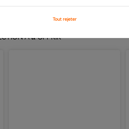
amuser dans l’eau, vous aurez accès au parc aquatique voisin d
Tout rejeter
ction a à offrir