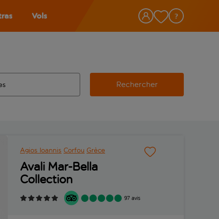
tras
Vols
Rechercher
éroport d’origine, utilisez la touche de tabulation pour les co
 automatique sont disponibles pour l’aéroport de destination, 
e retour.
Agios Ioannis
Corfou
Grèce
Avali Mar-Bella
Collection
97 avis