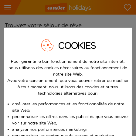
Trouvez votre séjour de rêve
À partir de
COOKIES
Choisissez votre aéroport
Commencez à taper pour la saisie automatique. Lorsque les résultats 
Vers
Pour garantir le bon fonctionnement de notre site Internet,
Choisissez votre destination
nous utilisons des cookies nécessaires au fonctionnement de
notre site Web.
Commencez à taper pour la saisie automatique. Lorsque les résultats 
Avec votre consentement, que vous pouvez retirer ou modifier
Quand
à tout moment, nous utilisons des cookies et autres
Choisissez vos dates
technologies alternatives pour:
Choisissez une date de départ et une date de retour.
Qui
améliorer les performances et les fonctionnalités de notre
site Web;
personnaliser les offres dans les publicités que vous pouvez
voir sur notre site Web;
Rechercher
analyser nos performances marketing;
personnaliser les contenus publicitaires et marketing