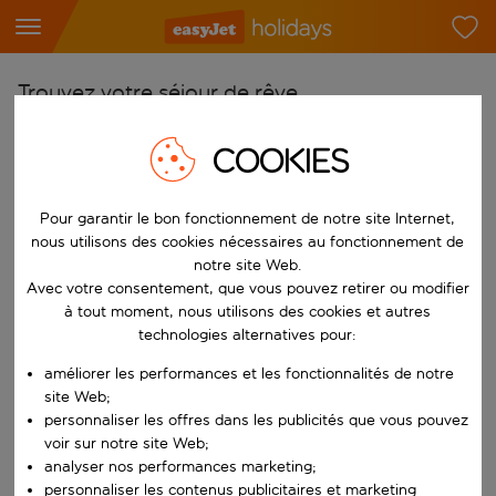
Trouvez votre séjour de rêve
À partir de
COOKIES
Choisissez votre aéroport
Commencez à taper pour la saisie automatique. Lorsque les résultats 
Pour garantir le bon fonctionnement de notre site Internet,
Vers
nous utilisons des cookies nécessaires au fonctionnement de
Choisissez votre destination
notre site Web.
Commencez à taper pour la saisie automatique. Lorsque les résultats 
Avec votre consentement, que vous pouvez retirer ou modifier
Quand
à tout moment, nous utilisons des cookies et autres
Choisissez vos dates
technologies alternatives pour:
Choisissez une date de départ et une date de retour.
Qui
améliorer les performances et les fonctionnalités de notre
site Web;
personnaliser les offres dans les publicités que vous pouvez
voir sur notre site Web;
analyser nos performances marketing;
Rechercher
personnaliser les contenus publicitaires et marketing