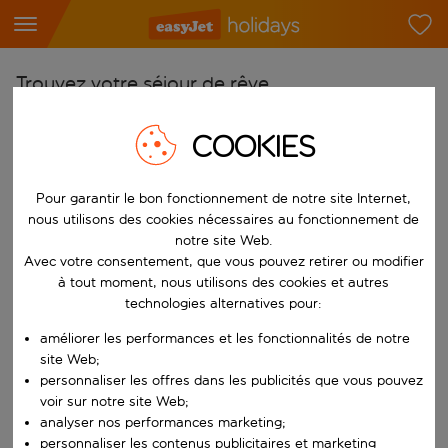
Trouvez votre séjour de rêve
À partir de
COOKIES
Choisissez votre aéroport
Commencez à taper pour la saisie automatique. Lorsque les résultats 
Vers
Pour garantir le bon fonctionnement de notre site Internet,
nous utilisons des cookies nécessaires au fonctionnement de
Choisissez votre destination
notre site Web.
Commencez à taper pour la saisie automatique. Lorsque les résultats 
Avec votre consentement, que vous pouvez retirer ou modifier
Quand
à tout moment, nous utilisons des cookies et autres
Choisissez vos dates
technologies alternatives pour:
Choisissez une date de départ et une date de retour.
Qui
améliorer les performances et les fonctionnalités de notre
site Web;
personnaliser les offres dans les publicités que vous pouvez
voir sur notre site Web;
analyser nos performances marketing;
Rechercher
personnaliser les contenus publicitaires et marketing