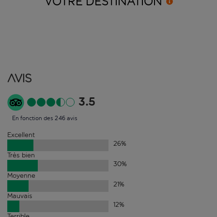
VOTRE
DESTINATION
Avis
3.5
En fonction des 246 avis
Excellent
26
%
Très bien
30
%
Moyenne
21
%
Mauvais
12
%
Terrible