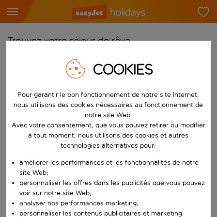
Trouvez votre séjour de rêve
À partir de
COOKIES
Choisissez votre aéroport
Commencez à taper pour la saisie automatique. Lorsque les résultats 
Pour garantir le bon fonctionnement de notre site Internet,
Vers
nous utilisons des cookies nécessaires au fonctionnement de
Choisissez votre destination
notre site Web.
Commencez à taper pour la saisie automatique. Lorsque les résultats 
Avec votre consentement, que vous pouvez retirer ou modifier
Quand
à tout moment, nous utilisons des cookies et autres
Choisissez vos dates
technologies alternatives pour:
Choisissez une date de départ et une date de retour.
Qui
améliorer les performances et les fonctionnalités de notre
site Web;
personnaliser les offres dans les publicités que vous pouvez
voir sur notre site Web;
analyser nos performances marketing;
Rechercher
personnaliser les contenus publicitaires et marketing