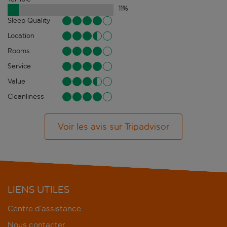
11
%
Sleep Quality
Location
Rooms
Service
Value
Cleanliness
Voir les avis sur Tripadvisor
LIENS UTILES
Centre d’assistance
Nous contacter