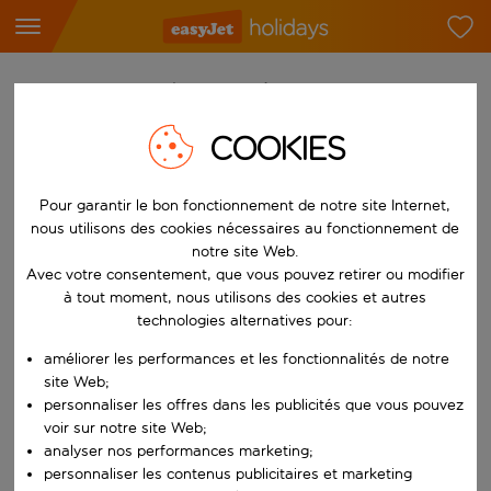
Trouvez votre séjour de rêve
COOKIES
À partir de
Choisissez votre aéroport
Pour garantir le bon fonctionnement de notre site Internet,
Commencez à taper pour la saisie automatique. Lorsque les résultats 
Vers
nous utilisons des cookies nécessaires au fonctionnement de
Choisissez votre destination
notre site Web.
Avec votre consentement, que vous pouvez retirer ou modifier
Commencez à taper pour la saisie automatique. Lorsque les résultats 
Quand
à tout moment, nous utilisons des cookies et autres
Choisissez vos dates
technologies alternatives pour:
Choisissez une date de départ et une date de retour.
améliorer les performances et les fonctionnalités de notre
Qui
site Web;
personnaliser les offres dans les publicités que vous pouvez
voir sur notre site Web;
analyser nos performances marketing;
Rechercher
personnaliser les contenus publicitaires et marketing