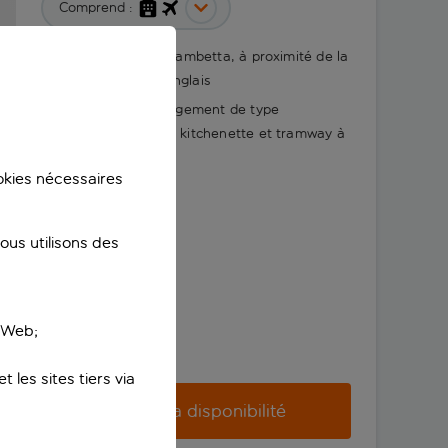
Comprend :
Dans le quartier Gambetta, à proximité de la
promenade des Anglais
Liberté d’un hébergement de type
appartement avec kitchenette et tramway à
proximité
ookies nécessaires
us utilisons des
e Web;
 les sites tiers via
Vérifier la disponibilité