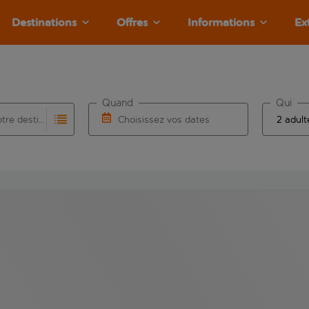
Destinations
Offres
Informations
Ex
Quand
Qui
Choisissez votre destination
Choisissez vos dates
e les résultats de saisie automatique sont disponibles pour l’a
 pour la saisie automatique. Lorsque les résultats de la saisie
Choisissez une date de départ et une date d