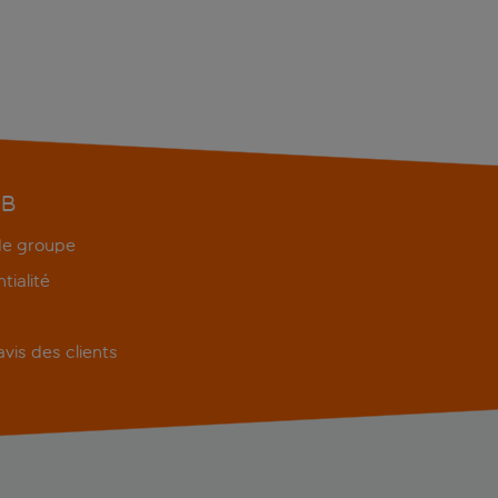
EB
 de groupe
tialité
'avis des clients