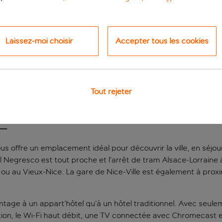
Laissez-moi choisir
Accepter tous les cookies
Tout rejeter
e
us offre un emplacement idéal pour découvrir la ville, en séjou
tel Negresco est tout proche et l’arrêt de tram Alsace-Lorrai
le ou au Vieux-Nice. La gare de Nice-Ville est également à prox
age à un appart’hôtel qu’à un hôtel traditionnel. Avec seuleme
tion, le Wi-Fi haut débit, une TV connectée avec Chromecast et