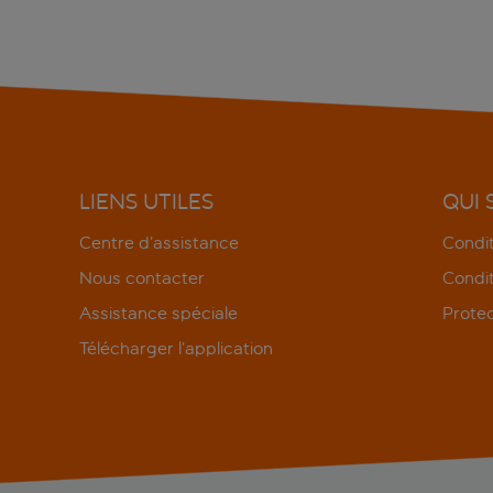
LIENS UTILES
QUI
Centre d’assistance
Condit
Nous contacter
Condit
Assistance spéciale
Protec
Télécharger l’application