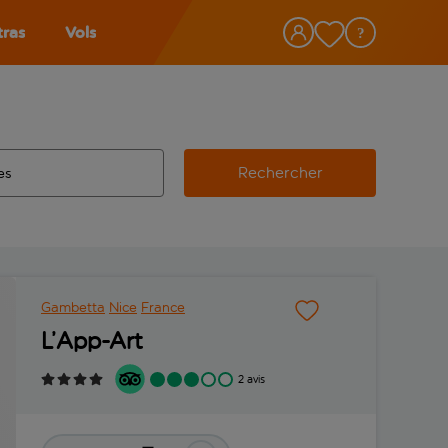
tras
Vols
Rechercher
éroport d’origine, utilisez la touche de tabulation pour les co
 automatique sont disponibles pour l’aéroport de destination, 
e retour.
Gambetta
Nice
France
L’App-Art
2 avis