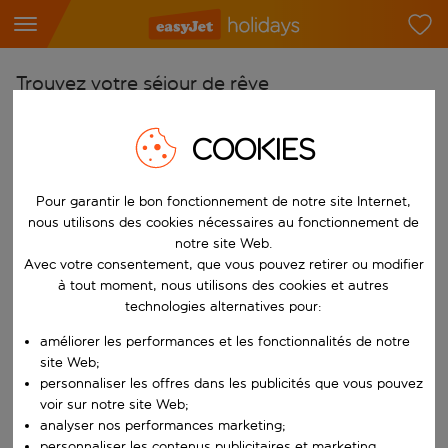
Trouvez votre séjour de rêve
À partir de
COOKIES
Choisissez votre aéroport
Commencez à taper pour la saisie automatique. Lorsque les résultats 
Vers
Pour garantir le bon fonctionnement de notre site Internet,
nous utilisons des cookies nécessaires au fonctionnement de
Choisissez votre destination
notre site Web.
Commencez à taper pour la saisie automatique. Lorsque les résultats 
Avec votre consentement, que vous pouvez retirer ou modifier
Quand
à tout moment, nous utilisons des cookies et autres
Choisissez vos dates
technologies alternatives pour:
Choisissez une date de départ et une date de retour.
Qui
améliorer les performances et les fonctionnalités de notre
site Web;
personnaliser les offres dans les publicités que vous pouvez
voir sur notre site Web;
Rechercher
analyser nos performances marketing;
personnaliser les contenus publicitaires et marketing