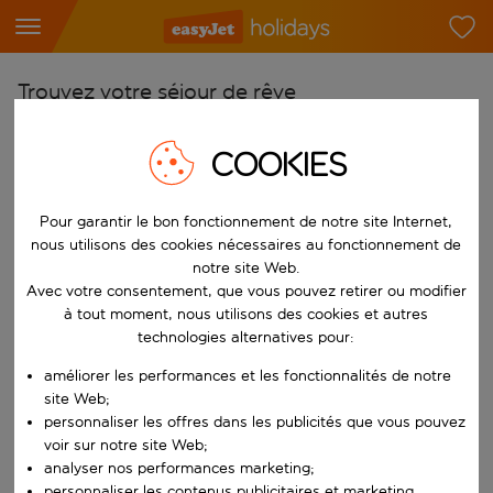
Trouvez votre séjour de rêve
À partir de
COOKIES
Choisissez votre aéroport
Commencez à taper pour la saisie automatique. Lorsque les résultats 
Vers
Pour garantir le bon fonctionnement de notre site Internet,
nous utilisons des cookies nécessaires au fonctionnement de
Choisissez votre destination
notre site Web.
Commencez à taper pour la saisie automatique. Lorsque les résultats 
Avec votre consentement, que vous pouvez retirer ou modifier
Quand
à tout moment, nous utilisons des cookies et autres
Choisissez vos dates
technologies alternatives pour:
Choisissez une date de départ et une date de retour.
Qui
améliorer les performances et les fonctionnalités de notre
site Web;
personnaliser les offres dans les publicités que vous pouvez
voir sur notre site Web;
Rechercher
analyser nos performances marketing;
personnaliser les contenus publicitaires et marketing