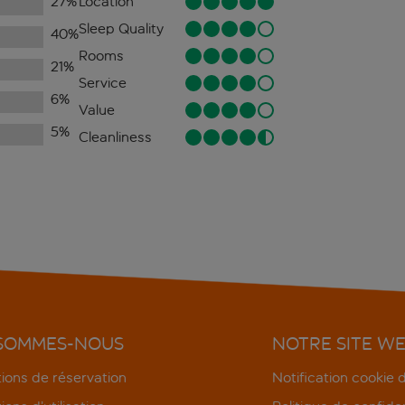
27
%
Location
Sleep Quality
40
%
Rooms
21
%
Service
6
%
Value
5
%
Cleanliness
 SOMMES-NOUS
NOTRE SITE W
ions de réservation
Notification cookie