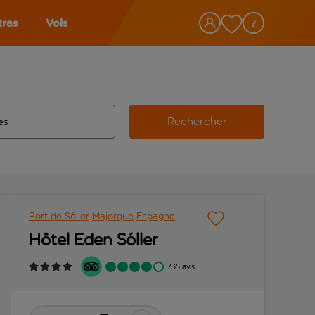
tras
Vols
Rechercher
éroport d’origine, utilisez la touche de tabulation pour les co
 automatique sont disponibles pour l’aéroport de destination, 
e retour.
Port de Sóller
Majorque
Espagne
Hôtel Eden Sóller
735 avis