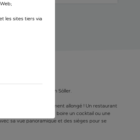
e Web;
 les sites tiers via
oftop
éjournant à l’Hôtel Eden Sóller.
vue sur la mer tranquillement allongé ! Un restaurant
. C’est le lieu idéal pour boire un cocktail ou une
, avec sa vue panoramique et des sièges pour se