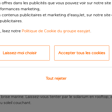
s offres dans les publicités que vous pouvez voir sur notre sit
rformances marketing;
 contenus publicitaires et marketing d'easyJet, sur notre site et
ublicitaires.
, lisez notre
Politique de Cookie du groupe easyjet
.
Laissez-moi choisir
Accepter tous les cookies
ormidable bar en ro
ge de Sóller, vous profiterez donc d’un emplacement idéal en s
Tout rejeter
levé : si vous prenez le bon transat, vous pourrez admirer la 
menu, tandis qu’un bar distinct est décoré de teintes nautiques
 brise marine. Laissez-vous tenter par le solarium en rooftop
 soleil couchant.