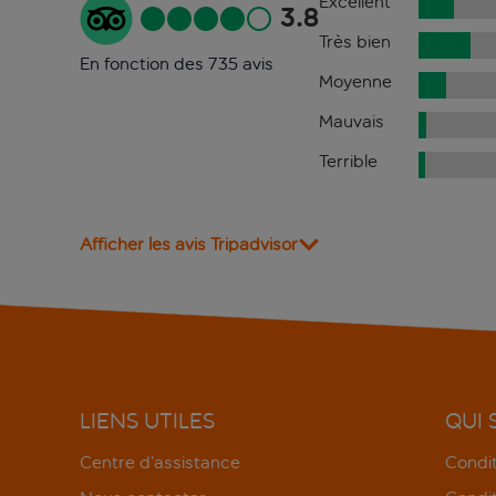
Excellent
3.8
Très bien
En fonction des 735 avis
Moyenne
Mauvais
Terrible
Afficher les avis Tripadvisor
LIENS UTILES
QUI
Centre d’assistance
Condit