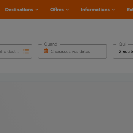
Destinations
Offres
Informations
Ex
Quand
Qui
Choisissez votre destination
Choisissez vos dates
e les résultats de saisie automatique sont disponibles pour l’a
 pour la saisie automatique. Lorsque les résultats de la saisie
Choisissez une date de départ et une date d