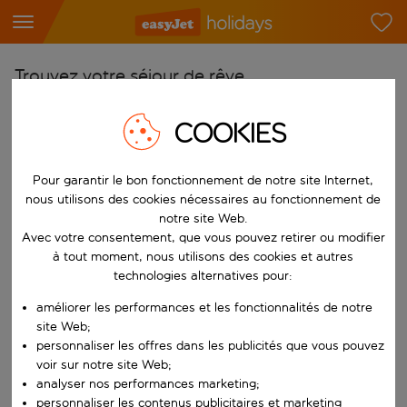
Trouvez votre séjour de rêve
À partir de
COOKIES
Choisissez votre aéroport
Commencez à taper pour la saisie automatique. Lorsque les résultats 
Vers
Pour garantir le bon fonctionnement de notre site Internet,
nous utilisons des cookies nécessaires au fonctionnement de
Choisissez votre destination
notre site Web.
Commencez à taper pour la saisie automatique. Lorsque les résultats 
Avec votre consentement, que vous pouvez retirer ou modifier
Quand
à tout moment, nous utilisons des cookies et autres
Choisissez vos dates
technologies alternatives pour:
Choisissez une date de départ et une date de retour.
Qui
améliorer les performances et les fonctionnalités de notre
site Web;
personnaliser les offres dans les publicités que vous pouvez
voir sur notre site Web;
analyser nos performances marketing;
Rechercher
personnaliser les contenus publicitaires et marketing