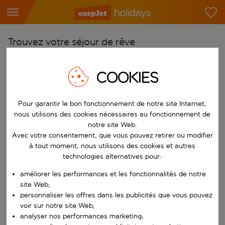
Trouvez votre séjour de rêve
À partir de
COOKIES
Choisissez votre aéroport
Commencez à taper pour la saisie automatique. Lorsque les résultats 
Vers
Pour garantir le bon fonctionnement de notre site Internet,
Choisissez votre destination
nous utilisons des cookies nécessaires au fonctionnement de
notre site Web.
Commencez à taper pour la saisie automatique. Lorsque les résultats 
Quand
Avec votre consentement, que vous pouvez retirer ou modifier
à tout moment, nous utilisons des cookies et autres
Choisissez vos dates
technologies alternatives pour:
Choisissez une date de départ et une date de retour.
Qui
améliorer les performances et les fonctionnalités de notre
site Web;
personnaliser les offres dans les publicités que vous pouvez
voir sur notre site Web;
Rechercher
analyser nos performances marketing;