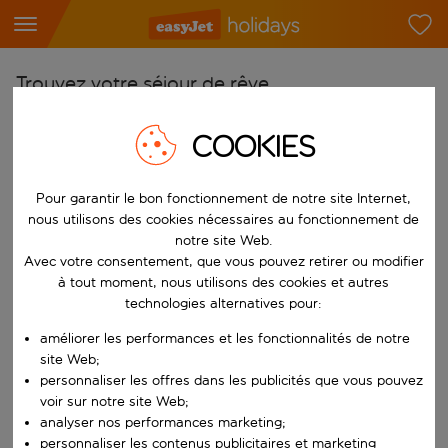
Trouvez votre séjour de rêve
À partir de
COOKIES
Choisissez votre aéroport
Commencez à taper pour la saisie automatique. Lorsque les résultats 
Vers
Pour garantir le bon fonctionnement de notre site Internet,
nous utilisons des cookies nécessaires au fonctionnement de
Choisissez votre destination
notre site Web.
Commencez à taper pour la saisie automatique. Lorsque les résultats 
Avec votre consentement, que vous pouvez retirer ou modifier
Quand
à tout moment, nous utilisons des cookies et autres
Choisissez vos dates
technologies alternatives pour:
Choisissez une date de départ et une date de retour.
Qui
améliorer les performances et les fonctionnalités de notre
site Web;
personnaliser les offres dans les publicités que vous pouvez
voir sur notre site Web;
analyser nos performances marketing;
Rechercher
personnaliser les contenus publicitaires et marketing