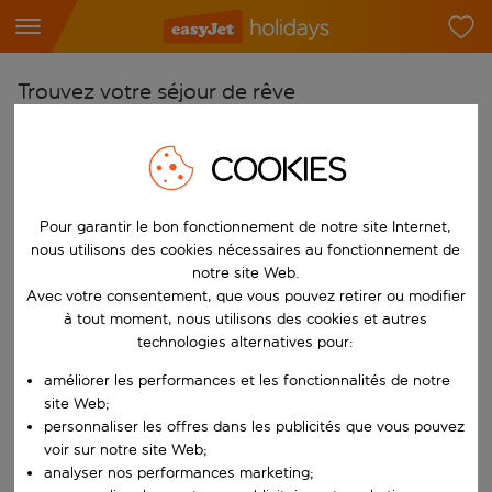
Trouvez votre séjour de rêve
À partir de
COOKIES
Choisissez votre aéroport
Commencez à taper pour la saisie automatique. Lorsque les résultats 
Vers
Pour garantir le bon fonctionnement de notre site Internet,
Choisissez votre destination
nous utilisons des cookies nécessaires au fonctionnement de
notre site Web.
Commencez à taper pour la saisie automatique. Lorsque les résultats 
Quand
Avec votre consentement, que vous pouvez retirer ou modifier
à tout moment, nous utilisons des cookies et autres
Choisissez vos dates
technologies alternatives pour:
Choisissez une date de départ et une date de retour.
Qui
améliorer les performances et les fonctionnalités de notre
site Web;
personnaliser les offres dans les publicités que vous pouvez
voir sur notre site Web;
Rechercher
analyser nos performances marketing;