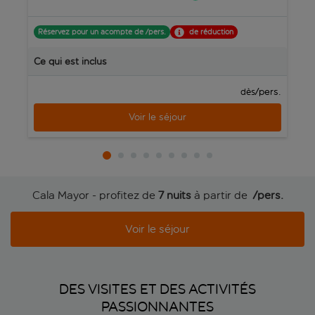
Réservez pour un acompte de /pers.
de réduction
R
Ce qui est inclus
C
/pers.
dès
Voir le séjour
Cala Mayor - profitez de
7 nuits
à partir de
 /pers.
Voir le séjour
DES VISITES ET DES ACTIVITÉS
PASSIONNANTES