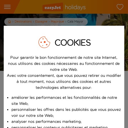
Destinations
Espagne
Majorque
Cala Mayor
Vacances à Cala Mayor
COOKIES
7
nuits
dès
/pers.
Pour garantir le bon fonctionnement de notre site Internet,
Afficher les vacances
Les conditions générales s’appliquent
nous utilisons des cookies nécessaires au fonctionnement de
notre site Web.
Avec votre consentement, que vous pouvez retirer ou modifier
Trouvez votre séjour de rêve
à tout moment, nous utilisons des cookies et autres
technologies alternatives pour:
À partir de
améliorer les performances et les fonctionnalités de notre
site Web;
personnaliser les offres dans les publicités que vous pouvez
Commencez à taper pour la saisie automatique. Lorsque les résultats 
Vers
voir sur notre site Web;
analyser nos performances marketing;
personnaliser les contenus publicitaires et marketing