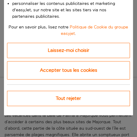
Commencez à taper pour la saisie automatique. Lorsque les résultats 
personnaliser les contenus publicitaires et marketing
Quand
d'easyJet, sur notre site et les sites tiers via nos
Choisissez vos dates
partenaires publicitaires.
Choisissez une date de départ et une date de retour.
Qui
Pour en savoir plus, lisez notre
Politique de Cookie du groupe
easyjet
.
Laissez-moi choisir
Rechercher
Nouvelle recherche
Accepter tous les cookies
La première station balnéaire
Tout rejeter
de Majorque
Les vacances dans la baie de Palma à Majorque vous permettent
d’accéder à certains des plus beaux sites de Majorque. Tout
d’abord, cette partie de la côte située au sud-ouest de l’île est
parsemée de plages magnifiques. Elle abrite un somptueux port