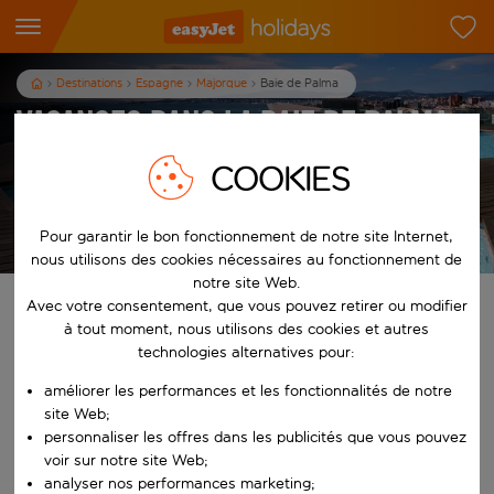
Destinations
Espagne
Majorque
Baie de Palma
Vacances dans la baie de Palma
COOKIES
3
nuits
dès
/pers.
Afficher les vacances
Pour garantir le bon fonctionnement de notre site Internet,
Les conditions générales s’appliquent
nous utilisons des cookies nécessaires au fonctionnement de
notre site Web.
Avec votre consentement, que vous pouvez retirer ou modifier
Trouvez votre séjour de rêve
à tout moment, nous utilisons des cookies et autres
technologies alternatives pour:
À partir de
améliorer les performances et les fonctionnalités de notre
site Web;
Commencez à taper pour la saisie automatique. Lorsque les résultats 
personnaliser les offres dans les publicités que vous pouvez
Vers
voir sur notre site Web;
analyser nos performances marketing;