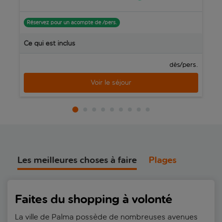
Réservez pour un acompte de /pers.
R
Ce qui est inclus
C
/pers.
dès
Voir le séjour
Les meilleures choses à faire
Plages
Faites du shopping à volonté
La ville de Palma possède de nombreuses avenues