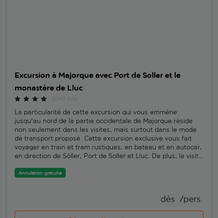
Excursion à Majorque avec Port de Soller et le
monastère de Lluc
5649 avis
La particularité de cette excursion qui vous emmène
jusqu'au nord de la partie occidentale de Majorque réside
non seulement dans les visites, mais surtout dans le mode
de transport proposé. Cette excursion exclusive vous fait
voyager en train et tram rustiques, en bateau et en autocar,
en direction de Sóller, Port de Soller et Lluc. De plus, la visite
est guidée par un expert local. Juan, l'un de nos guides, dit :
"Jusqu'à la construction du chemin de fer, Soller n'était
Annulation gratuite
accessible que par bateau. La petite ville a donc beaucoup
commercé avec la France, plutôt qu'avec le reste de l'île.
dès 
 /pers.
C'est la raison pour laquelle elle a un certain charme
gaulois".Vous monterez à bord du train centenaire de Soller.
Imaginez des wagons anciens de bois ornés de ferrures en