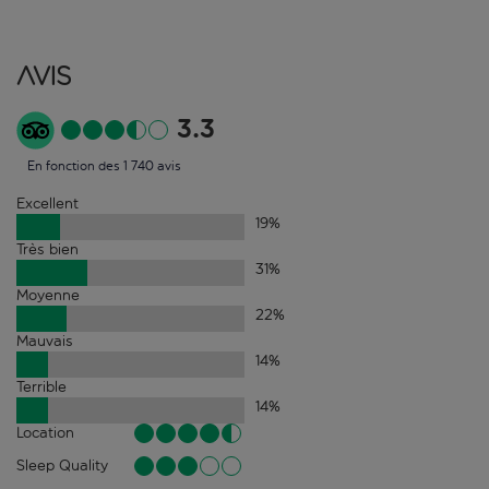
Avis
3.3
En fonction des 1 740 avis
Excellent
19
%
Très bien
31
%
Moyenne
22
%
Mauvais
14
%
Terrible
14
%
Location
Sleep Quality