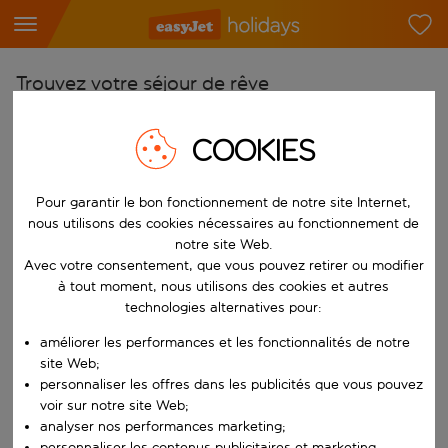
Trouvez votre séjour de rêve
À partir de
COOKIES
Choisissez votre aéroport
Commencez à taper pour la saisie automatique. Lorsque les résultats 
Vers
Pour garantir le bon fonctionnement de notre site Internet,
Choisissez votre destination
nous utilisons des cookies nécessaires au fonctionnement de
notre site Web.
Commencez à taper pour la saisie automatique. Lorsque les résultats 
Avec votre consentement, que vous pouvez retirer ou modifier
Quand
à tout moment, nous utilisons des cookies et autres
Choisissez vos dates
technologies alternatives pour:
Choisissez une date de départ et une date de retour.
Qui
améliorer les performances et les fonctionnalités de notre
site Web;
personnaliser les offres dans les publicités que vous pouvez
voir sur notre site Web;
Rechercher
analyser nos performances marketing;
personnaliser les contenus publicitaires et marketing