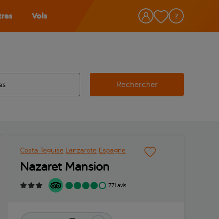
tras
Vols
Rechercher
éroport d’origine, utilisez la touche de tabulation pour les co
 automatique sont disponibles pour l’aéroport de destination, 
e retour.
Costa Teguise
Lanzarote
Espagne
Nazaret Mansion
771 avis