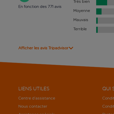
Très bien
En fonction des 771 avis
Moyenne
Mauvais
Terrible
Afficher les avis Tripadvisor
LIENS UTILES
QUI
Centre d’assistance
Condit
Nous contacter
Condit