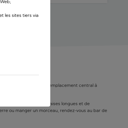
e Web;
 les sites tiers via
bénéficie également d’un emplacement central à
 l’hôtel.
soleil, agrémentée de chaises longues et de
un verre ou manger un morceau, rendez-vous au bar de