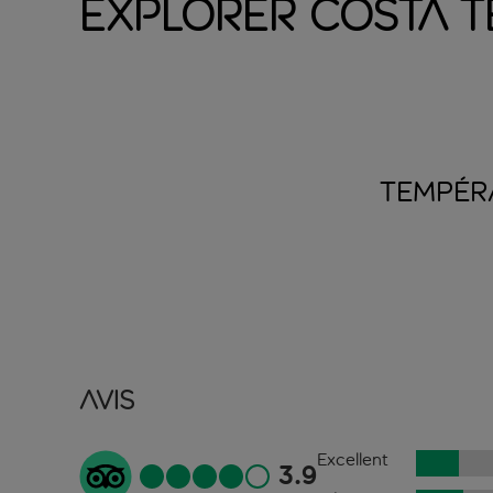
Explorer Costa T
TEMPÉR
Avis
Excellent
3.9