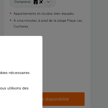
Comprend :
Appartements et studios bien équipés
À cinq minutes à pied de la plage Playa Las
Cucharas
ookies nécessaires
us utilisons des
Vérifier la disponibilité