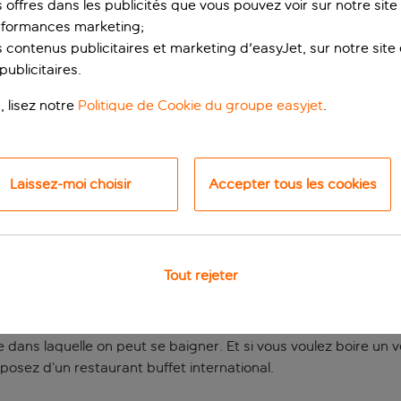
s offres dans les publicités que vous pouvez voir sur notre sit
rformances marketing;
 contenus publicitaires et marketing d'easyJet, sur notre site et
ublicitaires.
, lisez notre
Politique de Cookie du groupe easyjet
.
Laissez-moi choisir
Accepter tous les cookies
plage
che des plages de sable fin de Playa Las Cucharas. L’hôtel 
Tout rejeter
ombreux restaurants, bars et boutiques à quelques minutes de
ente à la piscine. Vous profiterez d’une terrasse baignée de 
ble dans laquelle on peut se baigner. Et si vous voulez boire 
isposez d’un restaurant buffet international.