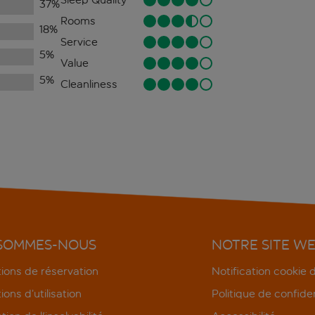
37
%
Rooms
18
%
Service
5
%
Value
5
%
Cleanliness
 SOMMES-NOUS
NOTRE SITE W
ions de réservation
Notification cookie
ions d’utilisation
Politique de confiden