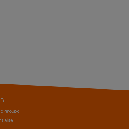
EB
 de groupe
tialité