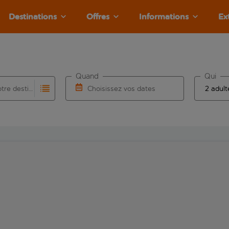
Destinations
Offres
Informations
Ex
Quand
Qui
Choisissez votre destination
Choisissez vos dates
e les résultats de saisie automatique sont disponibles pour l’a
 pour la saisie automatique. Lorsque les résultats de la saisie
Choisissez une date de départ et une date d