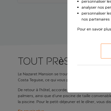
personnaliser le
analyser nos pe
personnaliser les
nos partenaires p
Pour en savoir plus
Tout près de la 
Le Nazaret Mansion se trouve à cinq minutes de mar
Costa Teguise, ce qui vous permet d’accéder à de n
De retour à l’hôtel, accordez-vous un moment de dét
palmiers, ainsi que d’une piscine de taille convena
la piscine. Pour le petit-déjeuner et le dîner, vous d