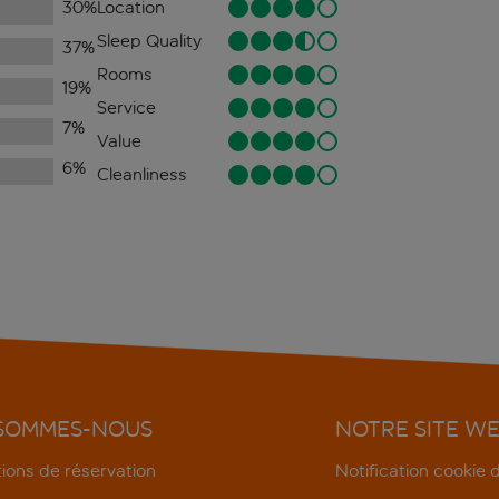
30
%
Location
Sleep Quality
37
%
Rooms
19
%
Service
7
%
Value
6
%
Cleanliness
 SOMMES-NOUS
NOTRE SITE W
ions de réservation
Notification cookie