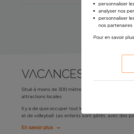
personnaliser le
analyser nos pe
personnaliser les
nos partenaires p
Pour en savoir plus
Vacances décontr
Situé à moins de 300 mètres de la plage de Costa T
attractions locales.
Il y a de quoi occuper tout le monde, entre les gra
et de volleyball. Les enfants sont gâtés, avec des pi
En savoir plus