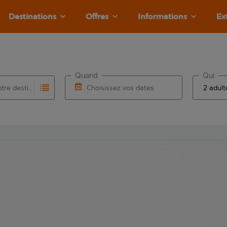
Destinations
Offres
Informations
Ex
Quand
Qui
Choisissez votre destination
Choisissez vos dates
e les résultats de saisie automatique sont disponibles pour l’a
 pour la saisie automatique. Lorsque les résultats de la saisie
Choisissez une date de départ et une date d