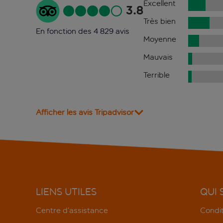
Excellent
3.8
Très bien
En fonction des 4 829 avis
Moyenne
Mauvais
Terrible
Afficher les avis Tripadvisor
LIENS UTILES
QUI
Centre d’assistance
Condit