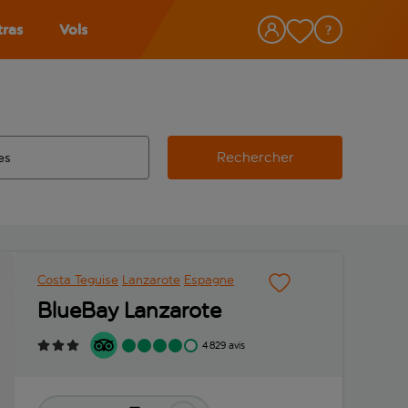
tras
Vols
Rechercher
éroport d’origine, utilisez la touche de tabulation pour les co
 automatique sont disponibles pour l’aéroport de destination, 
e retour.
Costa Teguise
Lanzarote
Espagne
BlueBay Lanzarote
4 829 avis