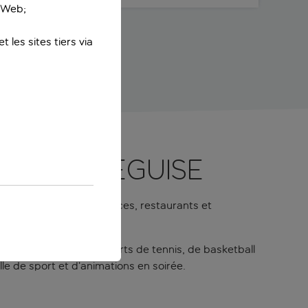
e Web;
 les sites tiers via
Costa Teguise
accès facile aux commerces, restaurants et
tives, notamment des courts de tennis, de basketball
lle de sport et d’animations en soirée.