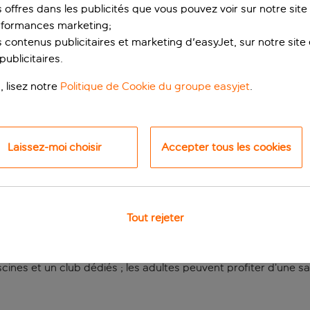
s offres dans les publicités que vous pouvez voir sur notre sit
rformances marketing;
 contenus publicitaires et marketing d'easyJet, sur notre site et
ublicitaires.
, lisez notre
Politique de Cookie du groupe easyjet
.
Laissez-moi choisir
Accepter tous les cookies
actées en famille à 
eguise, le BlueBay Lanzarote offre un cadre paisible avec un 
Tout rejeter
ndes piscines extérieures et les nombreuses installations spor
scines et un club dédiés ; les adultes peuvent profiter d’une sa