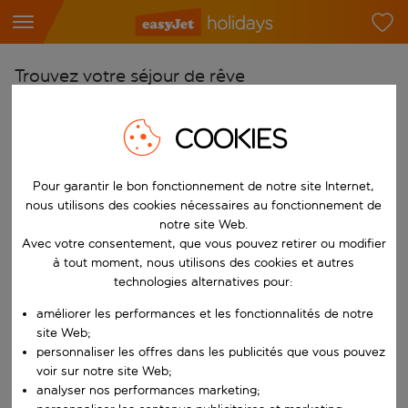
Trouvez votre séjour de rêve
À partir de
COOKIES
Choisissez votre aéroport
Commencez à taper pour la saisie automatique. Lorsque les résultats 
Vers
Pour garantir le bon fonctionnement de notre site Internet,
Choisissez votre destination
nous utilisons des cookies nécessaires au fonctionnement de
notre site Web.
Commencez à taper pour la saisie automatique. Lorsque les résultats 
Quand
Avec votre consentement, que vous pouvez retirer ou modifier
à tout moment, nous utilisons des cookies et autres
Choisissez vos dates
technologies alternatives pour:
Choisissez une date de départ et une date de retour.
Qui
améliorer les performances et les fonctionnalités de notre
site Web;
personnaliser les offres dans les publicités que vous pouvez
voir sur notre site Web;
Rechercher
analyser nos performances marketing;