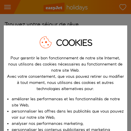
Trouvez votre séjour de rêve
À partir de
COOKIES
Choisissez votre aéroport
Commencez à taper pour la saisie automatique. Lorsque les résultats 
Vers
Pour garantir le bon fonctionnement de notre site Internet,
nous utilisons des cookies nécessaires au fonctionnement de
Choisissez votre destination
notre site Web.
Commencez à taper pour la saisie automatique. Lorsque les résultats 
Avec votre consentement, que vous pouvez retirer ou modifier
Quand
à tout moment, nous utilisons des cookies et autres
Choisissez vos dates
technologies alternatives pour:
Choisissez une date de départ et une date de retour.
Qui
améliorer les performances et les fonctionnalités de notre
site Web;
personnaliser les offres dans les publicités que vous pouvez
voir sur notre site Web;
analyser nos performances marketing;
Rechercher
personnaliser les contenus publicitaires et marketing