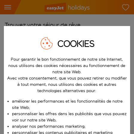
Trouvez votre séjour de rêve
À partir de
COOKIES
Choisissez votre aéroport
Commencez à taper pour la saisie automatique. Lorsque les résultats 
Vers
Pour garantir le bon fonctionnement de notre site Internet,
nous utilisons des cookies nécessaires au fonctionnement de
Choisissez votre destination
notre site Web.
Commencez à taper pour la saisie automatique. Lorsque les résultats 
Avec votre consentement, que vous pouvez retirer ou modifier
Quand
à tout moment, nous utilisons des cookies et autres
Choisissez vos dates
technologies alternatives pour:
Choisissez une date de départ et une date de retour.
Qui
améliorer les performances et les fonctionnalités de notre
site Web;
personnaliser les offres dans les publicités que vous pouvez
voir sur notre site Web;
analyser nos performances marketing;
Rechercher
personnaliser les contenus publicitaires et marketing