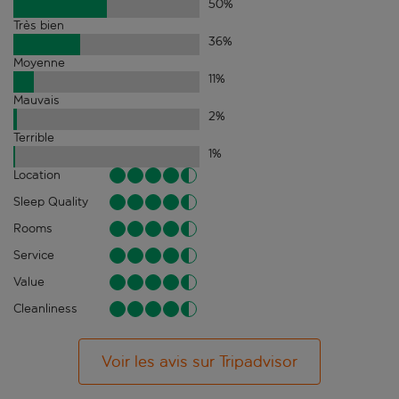
50
%
Très bien
36
%
Moyenne
11
%
Mauvais
2
%
Terrible
1
%
Location
Sleep Quality
Rooms
Service
Value
Cleanliness
Voir les avis sur Tripadvisor