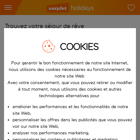
Trouvez votre séjour de rêve
À partir de
COOKIES
Choisissez votre aéroport
Commencez à taper pour la saisie automatique. Lorsque les résultats 
Vers
Pour garantir le bon fonctionnement de notre site Internet,
nous utilisons des cookies nécessaires au fonctionnement de
Choisissez votre destination
notre site Web.
Commencez à taper pour la saisie automatique. Lorsque les résultats 
Avec votre consentement, que vous pouvez retirer ou modifier
Quand
à tout moment, nous utilisons des cookies et autres
Choisissez vos dates
technologies alternatives pour:
Choisissez une date de départ et une date de retour.
Qui
améliorer les performances et les fonctionnalités de notre
site Web;
personnaliser les offres dans les publicités que vous pouvez
voir sur notre site Web;
Rechercher
analyser nos performances marketing;
personnaliser les contenus publicitaires et marketing