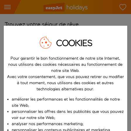
Trouvez votre séjour de rêve
À partir de
COOKIES
Choisissez votre aéroport
Commencez à taper pour la saisie automatique. Lorsque les résultats 
Vers
Pour garantir le bon fonctionnement de notre site Internet,
nous utilisons des cookies nécessaires au fonctionnement de
Choisissez votre destination
notre site Web.
Commencez à taper pour la saisie automatique. Lorsque les résultats 
Avec votre consentement, que vous pouvez retirer ou modifier
Quand
à tout moment, nous utilisons des cookies et autres
Choisissez vos dates
technologies alternatives pour:
Choisissez une date de départ et une date de retour.
Qui
améliorer les performances et les fonctionnalités de notre
site Web;
personnaliser les offres dans les publicités que vous pouvez
voir sur notre site Web;
analyser nos performances marketing;
Rechercher
personnaliser les contenus publicitaires et marketing