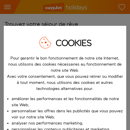
Trouvez votre séjour de rêve
À partir de
COOKIES
Choisissez votre aéroport
Commencez à taper pour la saisie automatique. Lorsque les résultats 
Vers
Pour garantir le bon fonctionnement de notre site Internet,
nous utilisons des cookies nécessaires au fonctionnement de
Choisissez votre destination
notre site Web.
Commencez à taper pour la saisie automatique. Lorsque les résultats 
Avec votre consentement, que vous pouvez retirer ou modifier
Quand
à tout moment, nous utilisons des cookies et autres
Choisissez vos dates
technologies alternatives pour:
Choisissez une date de départ et une date de retour.
Qui
améliorer les performances et les fonctionnalités de notre
site Web;
personnaliser les offres dans les publicités que vous pouvez
voir sur notre site Web;
analyser nos performances marketing;
Rechercher
personnaliser les contenus publicitaires et marketing