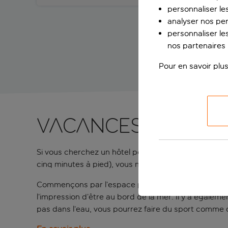
personnaliser le
analyser nos pe
personnaliser les
nos partenaires p
Pour en savoir plus
Vacances en fami
Si vous cherchez un hôtel pour passer des vacances e
cinq minutes à pied), vous n’aurez pas le temps de
Commençons par l’espace piscine. L’hôtel abrite troi
l’impression d’être au bord de la mer. Il y a égal
pas dans l’eau, vous pourrez faire du sport comme du