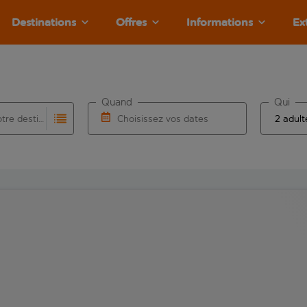
Destinations
Offres
Informations
Ex
Quand
Qui
Choisissez votre destination
Choisissez vos dates
e les résultats de saisie automatique sont disponibles pour l’a
 pour la saisie automatique. Lorsque les résultats de la saisie
Choisissez une date de départ et une date d