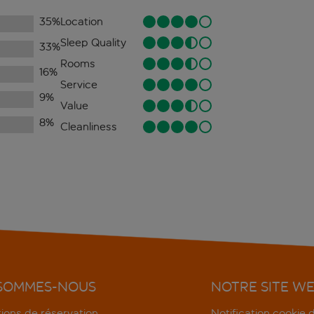
35
%
Location
Sleep Quality
33
%
Rooms
16
%
Service
9
%
Value
8
%
Cleanliness
 SOMMES-NOUS
NOTRE SITE W
ions de réservation
Notification cookie