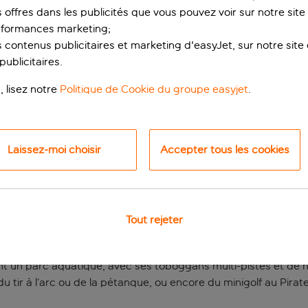
s offres dans les publicités que vous pouvez voir sur notre sit
rformances marketing;
 contenus publicitaires et marketing d'easyJet, sur notre site et
ublicitaires.
, lisez notre
Politique de Cookie du groupe easyjet
.
Laissez-moi choisir
Accepter tous les cookies
lle à Lloret del Mar
n famille réussies, le Rosamar Garden Resort est l’endroit parf
Tout rejeter
 vous ennuyer.
s piscines : une pour les tout-petits, la piscine principale e
ement un parc aquatique, avec ses toboggans multi-pistes et 
 tir à l’arc ou de la pétanque, ou encore du minigolf au Pirat