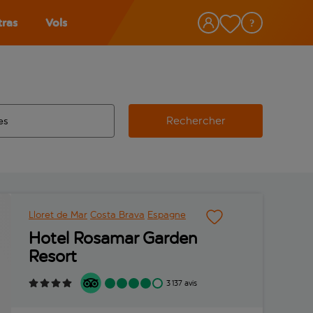
tras
Vols
Rechercher
éroport d’origine, utilisez la touche de tabulation pour les co
 automatique sont disponibles pour l’aéroport de destination, 
e retour.
Lloret de Mar
Costa Brava
Espagne
Hotel Rosamar Garden
Resort
3 137 avis