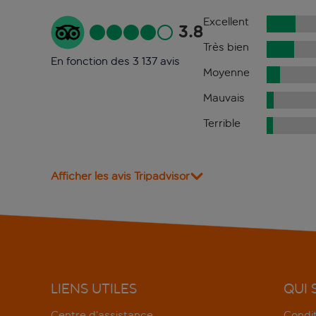
Excellent
3.8
Très bien
En fonction des 3 137 avis
Moyenne
Mauvais
Terrible
Afficher les avis Tripadvisor
LIENS UTILES
QUI
Centre d’assistance
Condit