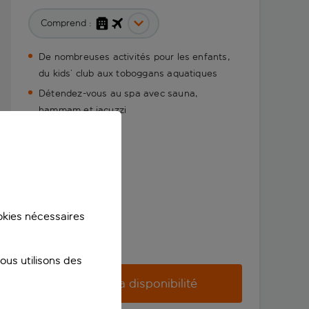
Comprend :
De nombreuses activités pour les enfants,
du kids’ club aux toboggans aquatiques
Détendez-vous au spa avec sauna,
hammam et jacuzzi
ookies nécessaires
us utilisons des
Vérifier la disponibilité