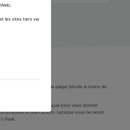
e Web;
 les sites tiers via
ait. Entre la piscine et la plage (située à moins de
t une piscine avec plage conçue pour vous donner
de nombreuses embarcations. Lorsque vous ne serez
e’s Park.