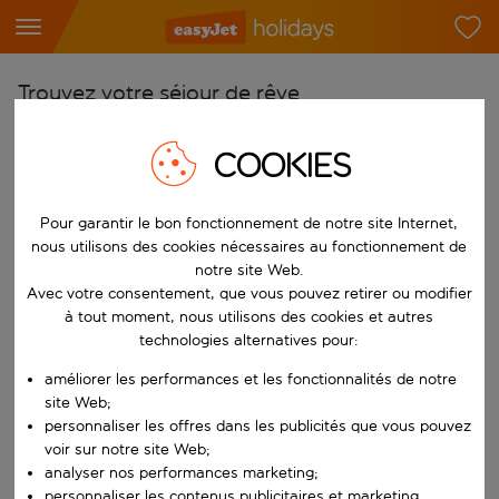
Trouvez votre séjour de rêve
À partir de
COOKIES
Choisissez votre aéroport
Commencez à taper pour la saisie automatique. Lorsque les résultats 
Vers
Pour garantir le bon fonctionnement de notre site Internet,
nous utilisons des cookies nécessaires au fonctionnement de
Choisissez votre destination
notre site Web.
Commencez à taper pour la saisie automatique. Lorsque les résultats 
Avec votre consentement, que vous pouvez retirer ou modifier
Quand
à tout moment, nous utilisons des cookies et autres
Choisissez vos dates
technologies alternatives pour:
Choisissez une date de départ et une date de retour.
Qui
améliorer les performances et les fonctionnalités de notre
site Web;
personnaliser les offres dans les publicités que vous pouvez
voir sur notre site Web;
analyser nos performances marketing;
Rechercher
personnaliser les contenus publicitaires et marketing