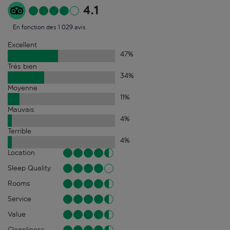
4.1
En fonction des 1 029 avis
Excellent
47
%
Très bien
34
%
Moyenne
11
%
Mauvais
4
%
Terrible
4
%
Location
Sleep Quality
Rooms
Service
Value
Cleanliness