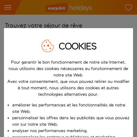
Trouvez votre séjour de rêve
À partir de
COOKIES
Choisissez votre aéroport
Commencez à taper pour la saisie automatique. Lorsque les résultats 
Vers
Pour garantir le bon fonctionnement de notre site Internet,
Choisissez votre destination
nous utilisons des cookies nécessaires au fonctionnement de
notre site Web.
Commencez à taper pour la saisie automatique. Lorsque les résultats 
Quand
Avec votre consentement, que vous pouvez retirer ou modifier
à tout moment, nous utilisons des cookies et autres
Choisissez vos dates
technologies alternatives pour:
Choisissez une date de départ et une date de retour.
Qui
améliorer les performances et les fonctionnalités de notre
site Web;
personnaliser les offres dans les publicités que vous pouvez
voir sur notre site Web;
Rechercher
analyser nos performances marketing;