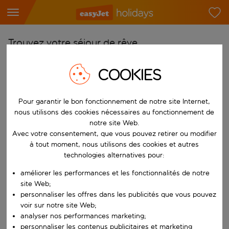
Trouvez votre séjour de rêve
À partir de
COOKIES
Choisissez votre aéroport
Commencez à taper pour la saisie automatique. Lorsque les résultats 
Vers
Pour garantir le bon fonctionnement de notre site Internet,
nous utilisons des cookies nécessaires au fonctionnement de
Choisissez votre destination
notre site Web.
Commencez à taper pour la saisie automatique. Lorsque les résultats 
Avec votre consentement, que vous pouvez retirer ou modifier
Quand
à tout moment, nous utilisons des cookies et autres
Choisissez vos dates
technologies alternatives pour:
Choisissez une date de départ et une date de retour.
Qui
améliorer les performances et les fonctionnalités de notre
site Web;
personnaliser les offres dans les publicités que vous pouvez
voir sur notre site Web;
analyser nos performances marketing;
Rechercher
personnaliser les contenus publicitaires et marketing