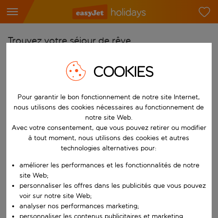
Trouvez votre séjour de rêve
À partir de
COOKIES
Choisissez votre aéroport
Commencez à taper pour la saisie automatique. Lorsque les résultats 
Vers
Pour garantir le bon fonctionnement de notre site Internet,
nous utilisons des cookies nécessaires au fonctionnement de
Choisissez votre destination
notre site Web.
Commencez à taper pour la saisie automatique. Lorsque les résultats 
Avec votre consentement, que vous pouvez retirer ou modifier
Quand
à tout moment, nous utilisons des cookies et autres
Choisissez vos dates
technologies alternatives pour:
Choisissez une date de départ et une date de retour.
Qui
améliorer les performances et les fonctionnalités de notre
site Web;
personnaliser les offres dans les publicités que vous pouvez
voir sur notre site Web;
analyser nos performances marketing;
Rechercher
personnaliser les contenus publicitaires et marketing