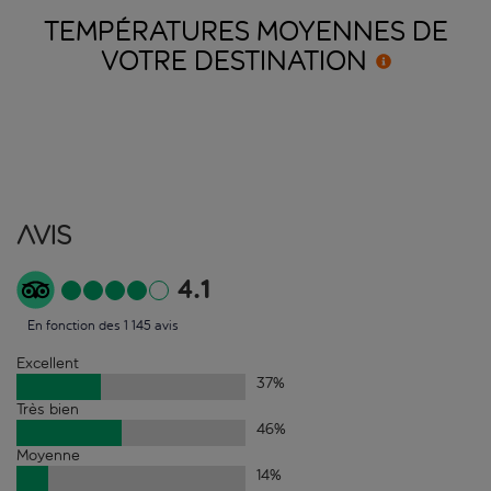
TEMPÉRATURES MOYENNES DE
VOTRE
DESTINATION
Avis
4.1
En fonction des 1 145 avis
Excellent
37
%
Très bien
46
%
Moyenne
14
%