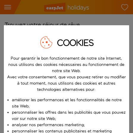
Trouvez votre séjour de rêve
À partir de
COOKIES
Choisissez votre aéroport
Commencez à taper pour la saisie automatique. Lorsque les résultats 
Pour garantir le bon fonctionnement de notre site Internet,
Vers
nous utilisons des cookies nécessaires au fonctionnement de
Choisissez votre destination
notre site Web.
Commencez à taper pour la saisie automatique. Lorsque les résultats 
Avec votre consentement, que vous pouvez retirer ou modifier
Quand
à tout moment, nous utilisons des cookies et autres
Choisissez vos dates
technologies alternatives pour:
Choisissez une date de départ et une date de retour.
Qui
améliorer les performances et les fonctionnalités de notre
site Web;
personnaliser les offres dans les publicités que vous pouvez
voir sur notre site Web;
analyser nos performances marketing;
Rechercher
personnaliser les contenus publicitaires et marketing