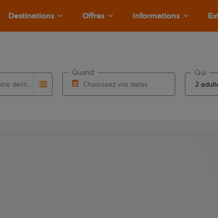
Destinations
Offres
Informations
Ex
Quand
Qui
Choisissez votre destination
Choisissez vos dates
e les résultats de saisie automatique sont disponibles pour l’a
 pour la saisie automatique. Lorsque les résultats de la saisie
Choisissez une date de départ et une date d