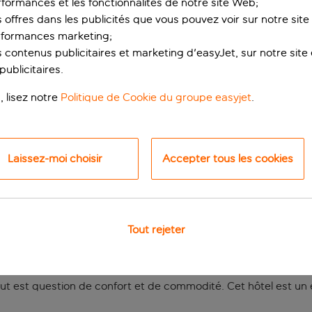
rformances et les fonctionnalités de notre site Web;
s offres dans les publicités que vous pouvez voir sur notre sit
rformances marketing;
 contenus publicitaires et marketing d'easyJet, sur notre site et
ublicitaires.
, lisez notre
Politique de Cookie du groupe easyjet
.
Laissez-moi choisir
Accepter tous les cookies
athique en bord de m
ravelodge Barcelona Poblenou n’est qu’à 10 minutes de marche 
 bars à tapas authentiques. La célèbre basilique Sagrada Famil
Tout rejeter
l pour passer un agréable séjour. Les chambres sont confortab
 tout est question de confort et de commodité. Cet hôtel est un 