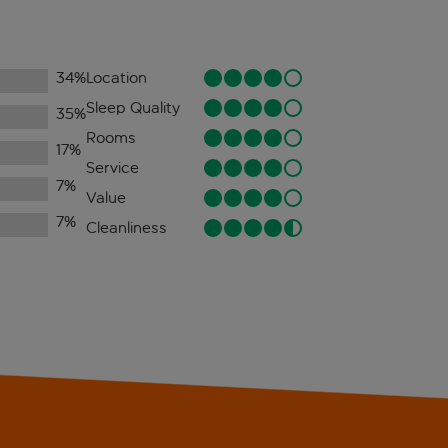
34
%
Location
Sleep Quality
35
%
Rooms
17
%
Service
7
%
Value
7
%
Cleanliness