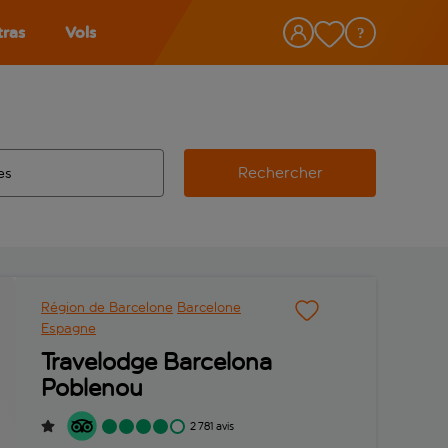
tras
Vols
Rechercher
éroport d’origine, utilisez la touche de tabulation pour les co
 automatique sont disponibles pour l’aéroport de destination, 
e retour.
Région de Barcelone
Barcelone
Espagne
Travelodge Barcelona
Poblenou
2 781 avis