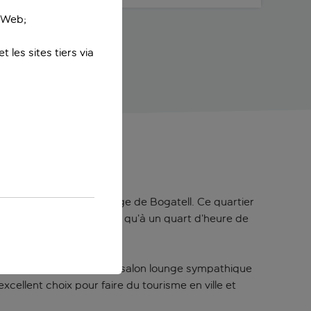
e Web;
 les sites tiers via
er
du sable doux de la plage de Bogatell. Ce quartier
ia, d’Antoni Gaudí, n’est qu’à un quart d’heure de
les, vous apprécierez le salon lounge sympathique
excellent choix pour faire du tourisme en ville et