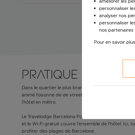
améliorer les pe
personnaliser le
analyser nos pe
personnaliser les
nos partenaires p
Pour en savoir plus
Pratique et symp
Dans le quartier le plus branché de Barcelone, le T
animé foisonne de de street art, de boutiques et de
l’hôtel en métro.
Le Travelodge Barcelona Poblenou réunit l’essentie
et le Wi-Fi gratuit couvre l’ensemble de l’hôtel. Ici,
profiter des plages de Barcelone.