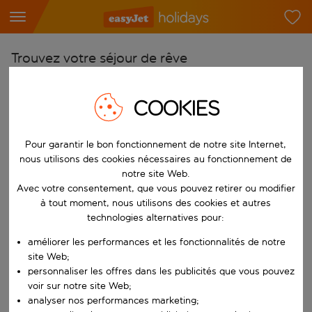
Trouvez votre séjour de rêve
À partir de
COOKIES
Choisissez votre aéroport
Commencez à taper pour la saisie automatique. Lorsque les résultats 
Vers
Pour garantir le bon fonctionnement de notre site Internet,
Choisissez votre destination
nous utilisons des cookies nécessaires au fonctionnement de
notre site Web.
Commencez à taper pour la saisie automatique. Lorsque les résultats 
Quand
Avec votre consentement, que vous pouvez retirer ou modifier
Choisissez vos dates
à tout moment, nous utilisons des cookies et autres
technologies alternatives pour:
Choisissez une date de départ et une date de retour.
Qui
améliorer les performances et les fonctionnalités de notre
site Web;
personnaliser les offres dans les publicités que vous pouvez
voir sur notre site Web;
Rechercher
analyser nos performances marketing;