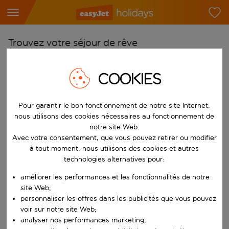
Trouvez votre séjour de rêve
À partir de
COOKIES
Choisissez votre aéroport
Commencez à taper pour la saisie automatique. Lorsque les résultats 
Vers
Pour garantir le bon fonctionnement de notre site Internet,
Choisissez votre destination
nous utilisons des cookies nécessaires au fonctionnement de
notre site Web.
Commencez à taper pour la saisie automatique. Lorsque les résultats 
Quand
Avec votre consentement, que vous pouvez retirer ou modifier
à tout moment, nous utilisons des cookies et autres
Choisissez vos dates
technologies alternatives pour:
Choisissez une date de départ et une date de retour.
Qui
améliorer les performances et les fonctionnalités de notre
site Web;
personnaliser les offres dans les publicités que vous pouvez
voir sur notre site Web;
Rechercher
analyser nos performances marketing;