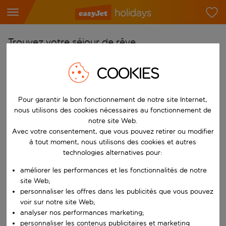
Trouvez votre séjour de rêve
À partir de
COOKIES
Choisissez votre aéroport
Commencez à taper pour la saisie automatique. Lorsque les résultats 
Pour garantir le bon fonctionnement de notre site Internet,
Vers
nous utilisons des cookies nécessaires au fonctionnement de
Choisissez votre destination
notre site Web.
Commencez à taper pour la saisie automatique. Lorsque les résultats 
Avec votre consentement, que vous pouvez retirer ou modifier
Quand
à tout moment, nous utilisons des cookies et autres
Choisissez vos dates
technologies alternatives pour:
Choisissez une date de départ et une date de retour.
Qui
améliorer les performances et les fonctionnalités de notre
site Web;
personnaliser les offres dans les publicités que vous pouvez
voir sur notre site Web;
analyser nos performances marketing;
Rechercher
personnaliser les contenus publicitaires et marketing