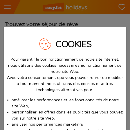
Trouvez votre séjour de rêve
À partir de
COOKIES
Choisissez votre aéroport
Commencez à taper pour la saisie automatique. Lorsque les résultats 
Vers
Pour garantir le bon fonctionnement de notre site Internet,
Choisissez votre destination
nous utilisons des cookies nécessaires au fonctionnement de
notre site Web.
Commencez à taper pour la saisie automatique. Lorsque les résultats 
Quand
Avec votre consentement, que vous pouvez retirer ou modifier
à tout moment, nous utilisons des cookies et autres
Choisissez vos dates
technologies alternatives pour:
Choisissez une date de départ et une date de retour.
Qui
améliorer les performances et les fonctionnalités de notre
site Web;
personnaliser les offres dans les publicités que vous pouvez
voir sur notre site Web;
Rechercher
analyser nos performances marketing;