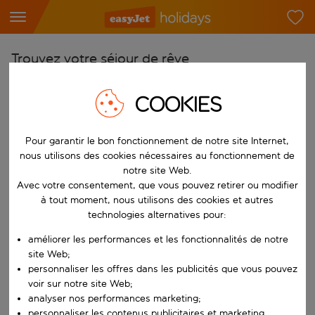
Trouvez votre séjour de rêve
À partir de
COOKIES
Choisissez votre aéroport
Commencez à taper pour la saisie automatique. Lorsque les résultats 
Vers
Pour garantir le bon fonctionnement de notre site Internet,
nous utilisons des cookies nécessaires au fonctionnement de
Choisissez votre destination
notre site Web.
Commencez à taper pour la saisie automatique. Lorsque les résultats 
Avec votre consentement, que vous pouvez retirer ou modifier
Quand
à tout moment, nous utilisons des cookies et autres
Choisissez vos dates
technologies alternatives pour:
Choisissez une date de départ et une date de retour.
Qui
améliorer les performances et les fonctionnalités de notre
site Web;
personnaliser les offres dans les publicités que vous pouvez
voir sur notre site Web;
analyser nos performances marketing;
Rechercher
personnaliser les contenus publicitaires et marketing