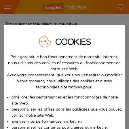
Trouvez votre séjour de rêve
À partir de
COOKIES
Choisissez votre aéroport
Commencez à taper pour la saisie automatique. Lorsque les résultats 
Pour garantir le bon fonctionnement de notre site Internet,
Vers
nous utilisons des cookies nécessaires au fonctionnement de
Choisissez votre destination
notre site Web.
Commencez à taper pour la saisie automatique. Lorsque les résultats 
Avec votre consentement, que vous pouvez retirer ou modifier
Quand
à tout moment, nous utilisons des cookies et autres
Choisissez vos dates
technologies alternatives pour:
Choisissez une date de départ et une date de retour.
Qui
améliorer les performances et les fonctionnalités de notre
site Web;
personnaliser les offres dans les publicités que vous pouvez
voir sur notre site Web;
analyser nos performances marketing;
Rechercher
personnaliser les contenus publicitaires et marketing