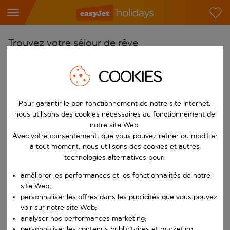
Trouvez votre séjour de rêve
À partir de
COOKIES
Choisissez votre aéroport
Commencez à taper pour la saisie automatique. Lorsque les résultats 
Vers
Pour garantir le bon fonctionnement de notre site Internet,
nous utilisons des cookies nécessaires au fonctionnement de
Choisissez votre destination
notre site Web.
Commencez à taper pour la saisie automatique. Lorsque les résultats 
Avec votre consentement, que vous pouvez retirer ou modifier
Quand
à tout moment, nous utilisons des cookies et autres
Choisissez vos dates
technologies alternatives pour:
Choisissez une date de départ et une date de retour.
Qui
améliorer les performances et les fonctionnalités de notre
site Web;
personnaliser les offres dans les publicités que vous pouvez
voir sur notre site Web;
Rechercher
analyser nos performances marketing;
personnaliser les contenus publicitaires et marketing