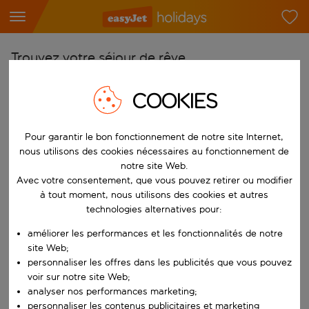
Trouvez votre séjour de rêve
À partir de
COOKIES
Choisissez votre aéroport
Commencez à taper pour la saisie automatique. Lorsque les résultats 
Vers
Pour garantir le bon fonctionnement de notre site Internet,
nous utilisons des cookies nécessaires au fonctionnement de
Choisissez votre destination
notre site Web.
Commencez à taper pour la saisie automatique. Lorsque les résultats 
Avec votre consentement, que vous pouvez retirer ou modifier
Quand
à tout moment, nous utilisons des cookies et autres
Choisissez vos dates
technologies alternatives pour:
Choisissez une date de départ et une date de retour.
Qui
améliorer les performances et les fonctionnalités de notre
site Web;
personnaliser les offres dans les publicités que vous pouvez
voir sur notre site Web;
analyser nos performances marketing;
Rechercher
personnaliser les contenus publicitaires et marketing