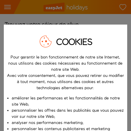
Trouvez votre séjour de rêve
À partir de
COOKIES
Choisissez votre aéroport
Commencez à taper pour la saisie automatique. Lorsque les résultats 
Pour garantir le bon fonctionnement de notre site Internet,
Vers
nous utilisons des cookies nécessaires au fonctionnement de
Choisissez votre destination
notre site Web.
Commencez à taper pour la saisie automatique. Lorsque les résultats 
Avec votre consentement, que vous pouvez retirer ou modifier
Quand
à tout moment, nous utilisons des cookies et autres
Choisissez vos dates
technologies alternatives pour:
Choisissez une date de départ et une date de retour.
Qui
améliorer les performances et les fonctionnalités de notre
site Web;
personnaliser les offres dans les publicités que vous pouvez
voir sur notre site Web;
analyser nos performances marketing;
Rechercher
personnaliser les contenus publicitaires et marketing