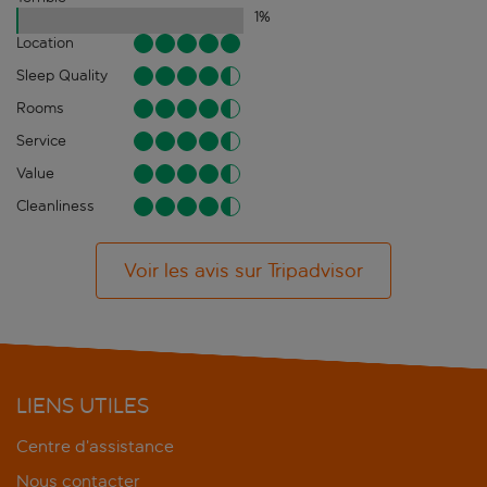
1
%
Location
Sleep Quality
Rooms
Service
Value
Cleanliness
Voir les avis sur Tripadvisor
LIENS UTILES
Centre d’assistance
Nous contacter