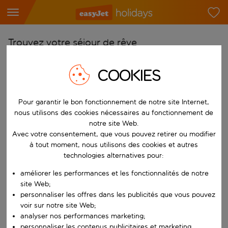
Trouvez votre séjour de rêve
À partir de
COOKIES
Choisissez votre aéroport
Commencez à taper pour la saisie automatique. Lorsque les résultats 
Vers
Pour garantir le bon fonctionnement de notre site Internet,
nous utilisons des cookies nécessaires au fonctionnement de
Choisissez votre destination
notre site Web.
Commencez à taper pour la saisie automatique. Lorsque les résultats 
Avec votre consentement, que vous pouvez retirer ou modifier
Quand
à tout moment, nous utilisons des cookies et autres
Choisissez vos dates
technologies alternatives pour:
Choisissez une date de départ et une date de retour.
Qui
améliorer les performances et les fonctionnalités de notre
site Web;
personnaliser les offres dans les publicités que vous pouvez
voir sur notre site Web;
analyser nos performances marketing;
Rechercher
personnaliser les contenus publicitaires et marketing