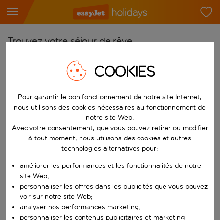
Trouvez votre séjour de rêve
À partir de
COOKIES
Choisissez votre aéroport
Commencez à taper pour la saisie automatique. Lorsque les résultats 
Pour garantir le bon fonctionnement de notre site Internet,
Vers
nous utilisons des cookies nécessaires au fonctionnement de
Choisissez votre destination
notre site Web.
Commencez à taper pour la saisie automatique. Lorsque les résultats 
Avec votre consentement, que vous pouvez retirer ou modifier
Quand
à tout moment, nous utilisons des cookies et autres
Choisissez vos dates
technologies alternatives pour:
Choisissez une date de départ et une date de retour.
Qui
améliorer les performances et les fonctionnalités de notre
site Web;
personnaliser les offres dans les publicités que vous pouvez
voir sur notre site Web;
analyser nos performances marketing;
Rechercher
personnaliser les contenus publicitaires et marketing