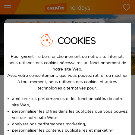
Destinations
Espagne
Barcelone
Barcelone Montjuïc
Visitez Barcelone Montjuïc
COOKIES
3
nuits
dès
/pers.
Pour garantir le bon fonctionnement de notre site Internet,
Afficher les vacances
nous utilisons des cookies nécessaires au fonctionnement de
Les conditions générales s’appliquent.
notre site Web.
Avec votre consentement, que vous pouvez retirer ou modifier
à tout moment, nous utilisons des cookies et autres
Trouvez votre séjour de rêve
technologies alternatives pour:
améliorer les performances et les fonctionnalités de notre
À partir de
site Web;
personnaliser les offres dans les publicités que vous pouvez
Commencez à taper pour la saisie automatique. Lorsque les résultats 
voir sur notre site Web;
Vers
analyser nos performances marketing;
personnaliser les contenus publicitaires et marketing