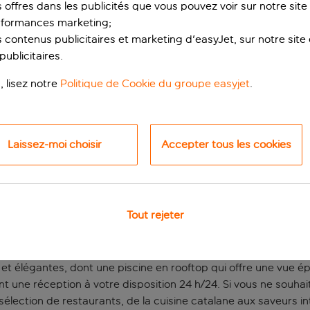
s offres dans les publicités que vous pouvez voir sur notre sit
rformances marketing;
 contenus publicitaires et marketing d'easyJet, sur notre site et
ublicitaires.
, lisez notre
Politique de Cookie du groupe easyjet
.
Laissez-moi choisir
Accepter tous les cookies
tes en ville
rcelone, à quelques pas de l’une des rues commerçantes les p
Tout rejeter
z des chefs-d’œuvre architecturaux tels que la Casa Batlló et
regorge de cafés, de bars et de boutiques.
et élégantes, dont une piscine en rooftop qui offre une vue épo
lement une réception à votre disposition 24 h/24. Si vous ne so
élection de restaurants, de la cuisine catalane aux saveurs int