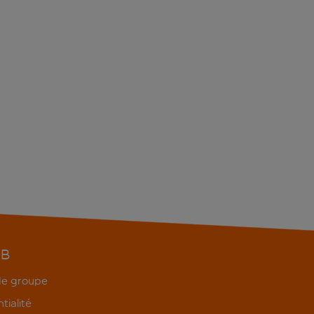
EB
 de groupe
tialité