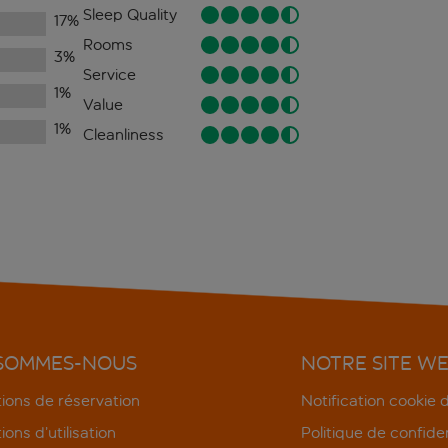
Sleep Quality
17
%
Rooms
3
%
Service
1
%
Value
1
%
Cleanliness
 SOMMES-NOUS
NOTRE SITE W
ions de réservation
Notification cookie
ions d’utilisation
Politique de confiden