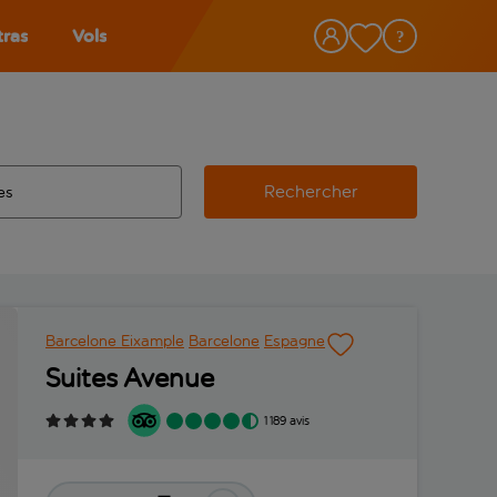
tras
Vols
Rechercher
éroport d’origine, utilisez la touche de tabulation pour les co
 automatique sont disponibles pour l’aéroport de destination, 
e retour.
Barcelone Eixample
Barcelone
Espagne
Suites Avenue
1 189 avis