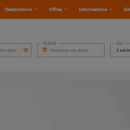
Destinations
Offres
Informations
Ex
Quand
Qui
Choisissez votre destination
Choisissez vos dates
e les résultats de saisie automatique sont disponibles pour l’a
 pour la saisie automatique. Lorsque les résultats de la saisie
Choisissez une date de départ et une date d