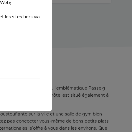
e Web;
 les sites tiers via
lus célèbres de la ville, l’emblématique Passeig
 La Pedrera de Gaudí. L’hôtel est situé également à
ustouflante sur la ville et une salle de gym bien
uhaitez pas concocter vous-même de bons petits plats
ernationales, s’offre à vous dans les environs. Que