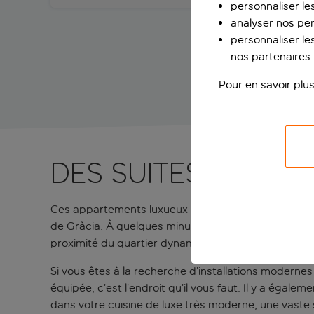
personnaliser le
analyser nos pe
personnaliser les
nos partenaires p
Pour en savoir plus
Des suites élégan
Ces appartements luxueux sont situés au cœur de Ba
de Gràcia. À quelques minutes à pied, vous trouvere
proximité du quartier dynamique de l’Eixample, qui 
Si vous êtes à la recherche d’installations modernes 
équipée, c’est l’endroit qu’il vous faut. Il y a éga
dans votre cuisine de luxe très moderne, une vaste s