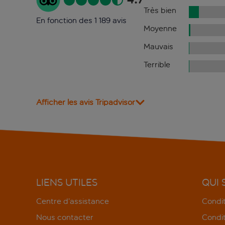
Très bien
En fonction des 1 189 avis
Moyenne
Mauvais
Terrible
Afficher les avis Tripadvisor
LIENS UTILES
QUI
Centre d’assistance
Condit
Nous contacter
Condit