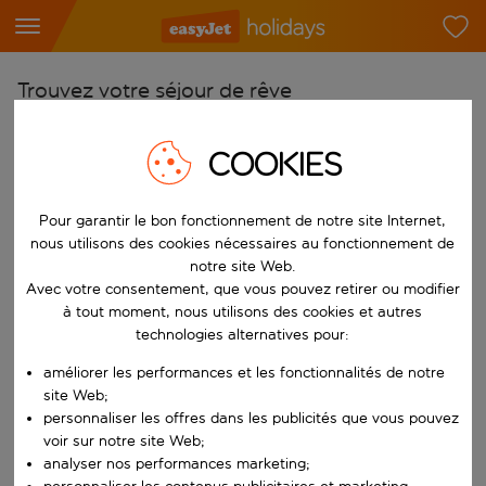
Trouvez votre séjour de rêve
À partir de
COOKIES
Choisissez votre aéroport
Commencez à taper pour la saisie automatique. Lorsque les résultats 
Vers
Pour garantir le bon fonctionnement de notre site Internet,
Choisissez votre destination
nous utilisons des cookies nécessaires au fonctionnement de
notre site Web.
Commencez à taper pour la saisie automatique. Lorsque les résultats 
Quand
Avec votre consentement, que vous pouvez retirer ou modifier
à tout moment, nous utilisons des cookies et autres
Choisissez vos dates
technologies alternatives pour:
Choisissez une date de départ et une date de retour.
Qui
améliorer les performances et les fonctionnalités de notre
site Web;
personnaliser les offres dans les publicités que vous pouvez
voir sur notre site Web;
Rechercher
analyser nos performances marketing;