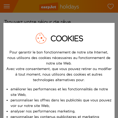
Trouvez votre séjour de rêve
À partir de
COOKIES
Choisissez votre aéroport
Commencez à taper pour la saisie automatique. Lorsque les résultats 
Vers
Pour garantir le bon fonctionnement de notre site Internet,
nous utilisons des cookies nécessaires au fonctionnement de
Choisissez votre destination
notre site Web.
Commencez à taper pour la saisie automatique. Lorsque les résultats 
Avec votre consentement, que vous pouvez retirer ou modifier
Quand
à tout moment, nous utilisons des cookies et autres
Choisissez vos dates
technologies alternatives pour:
Choisissez une date de départ et une date de retour.
Qui
améliorer les performances et les fonctionnalités de notre
site Web;
personnaliser les offres dans les publicités que vous pouvez
voir sur notre site Web;
analyser nos performances marketing;
Rechercher
personnaliser les contenus publicitaires et marketing