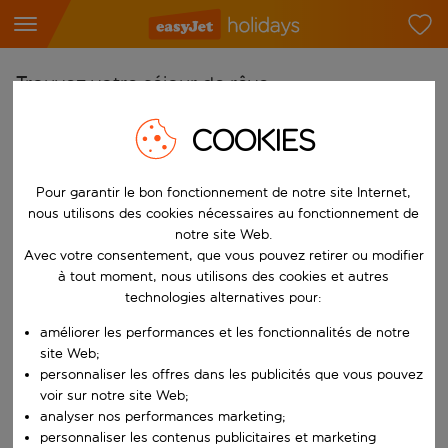
Trouvez votre séjour de rêve
À partir de
COOKIES
Choisissez votre aéroport
Commencez à taper pour la saisie automatique. Lorsque les résultats 
Pour garantir le bon fonctionnement de notre site Internet,
Vers
nous utilisons des cookies nécessaires au fonctionnement de
Choisissez votre destination
notre site Web.
Avec votre consentement, que vous pouvez retirer ou modifier
Commencez à taper pour la saisie automatique. Lorsque les résultats 
Quand
à tout moment, nous utilisons des cookies et autres
Choisissez vos dates
technologies alternatives pour:
Choisissez une date de départ et une date de retour.
améliorer les performances et les fonctionnalités de notre
Qui
site Web;
personnaliser les offres dans les publicités que vous pouvez
voir sur notre site Web;
analyser nos performances marketing;
Rechercher
personnaliser les contenus publicitaires et marketing