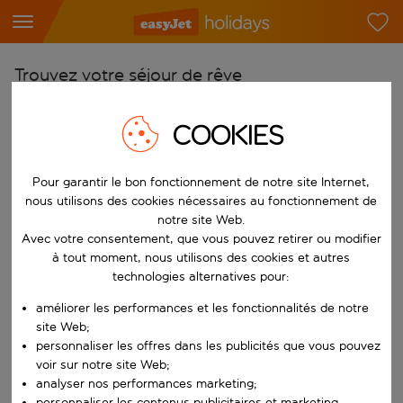
Trouvez votre séjour de rêve
À partir de
COOKIES
Choisissez votre aéroport
Commencez à taper pour la saisie automatique. Lorsque les résultats 
Vers
Pour garantir le bon fonctionnement de notre site Internet,
Choisissez votre destination
nous utilisons des cookies nécessaires au fonctionnement de
notre site Web.
Commencez à taper pour la saisie automatique. Lorsque les résultats 
Avec votre consentement, que vous pouvez retirer ou modifier
Quand
à tout moment, nous utilisons des cookies et autres
Choisissez vos dates
technologies alternatives pour:
Choisissez une date de départ et une date de retour.
Qui
améliorer les performances et les fonctionnalités de notre
site Web;
personnaliser les offres dans les publicités que vous pouvez
voir sur notre site Web;
Rechercher
analyser nos performances marketing;
personnaliser les contenus publicitaires et marketing